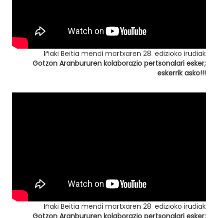
Iñaki Beitia mendi martxaren 28. edizioko irudiak
Gotzon Aranbururen kolaborazio pertsonalari esker;
eskerrik asko!!!
Iñaki Beitia mendi martxaren 28. edizioko irudiak
Gotzon Aranbururen kolaborazio pertsonalari esker;