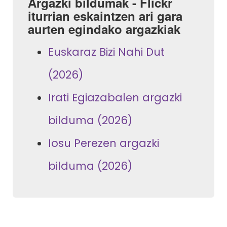
Argazki bildumak - Flickr
iturrian eskaintzen ari gara
aurten egindako argazkiak
Euskaraz Bizi Nahi Dut
(2026)
Irati Egiazabalen argazki
bilduma (2026)
Iosu Perezen argazki
bilduma (2026)