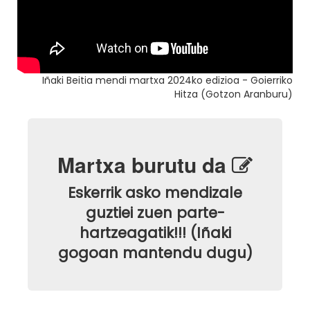
Iñaki Beitia mendi martxa 2024ko edizioa - Goierriko
Hitza (Gotzon Aranburu)
Martxa burutu da
Eskerrik asko mendizale
guztiei zuen parte-
hartzeagatik!!! (Iñaki
gogoan mantendu dugu)