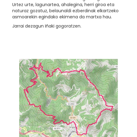
Urtez urte, lagunartea, ahalegina, herri giroa eta
naturaz gozatuz, belaunaldi ezberdinak elkartzeko
asmoarekin egindako ekimena da martxa hau.
Jarrai dezagun Iñaki gogoratzen.