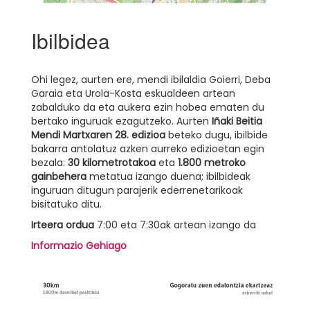
Ibilbidea
Ohi legez, aurten ere, mendi ibilaldia Goierri, Deba
Garaia eta Urola-Kosta eskualdeen artean
zabalduko da eta aukera ezin hobea ematen du
bertako inguruak ezagutzeko. Aurten
Iñaki Beitia
Mendi Martxaren 28. edizioa
beteko dugu, ibilbide
bakarra antolatuz azken aurreko edizioetan egin
bezala:
30 kilometrotakoa
eta
1.800 metroko
gainbehera
metatua izango duena; ibilbideak
inguruan ditugun parajerik ederrenetarikoak
bisitatuko ditu.
Irteera ordua
7:00 eta 7:30ak artean izango da
Informazio Gehiago