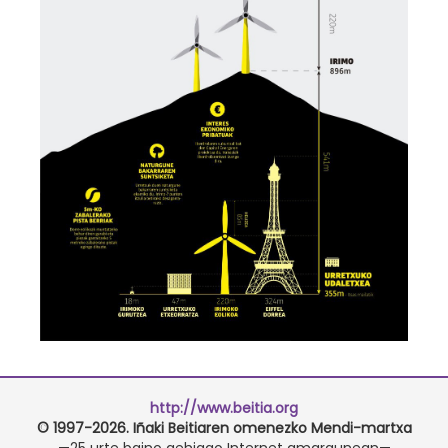
http://www.beitia.org
© 1997-2026. Iñaki Beitiaren omenezko Mendi-martxa