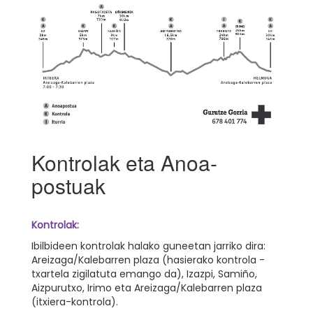
Kontrolak eta Anoa-
postuak
Kontrolak:
Ibilbideen kontrolak halako guneetan jarriko dira:
Areizaga/Kalebarren plaza (hasierako kontrola -
txartela zigilatuta emango da), Izazpi, Samiño,
Aizpurutxo, Irimo eta Areizaga/Kalebarren plaza
(itxiera-kontrola).