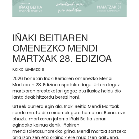
IÑAKI BEITIAREN
OMENEZKO MENDI
MARTXAK 28. EDIZIOA
Kaixo IBMMzale!
2026 honetan Iñaki Beitiaren omenezko Mendi
Martxaren 28. Edizioa ospatuko dugu. Urtero legez
martxaren prestaketari gogoz eta ilusioz heldu dio
lantaldeak hitzordu berezi honi.
Urteek aurrera egin ala, Iñaki Beitia Mendi Martxak
sendo errotu ditu oinarriak gure herrietan. Baina, ezin
ahaztu martxaren jatorria Iñaki Beitia zenari
egindako keinua denik. Iñakiren
mendizaletasunarekiko grina, Mendi martxa sortzeko
arra izan zen eta oraindik ere mugitzen gaituena.