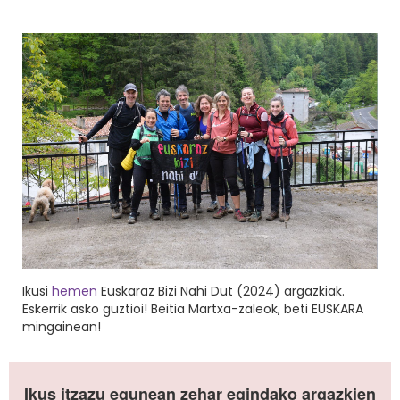
Ikusi
hemen
Euskaraz Bizi Nahi Dut (2024) argazkiak.
Eskerrik asko guztioi! Beitia Martxa-zaleok, beti EUSKARA
mingainean!
Ikus itzazu egunean zehar egindako argazkien