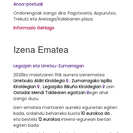
Anoa-postuak
Ondorengoak izango dira: Pagotxoeta, Aizpurutxo,
Trekutz eta Areizaga/Kalebarren plaza.
Informazio Gehiago
Izena Ematea
Legazpin eta Urretxu-Zumarragan
2026ko maiatzaren 11tik aurrera izenematea
Urretxuko Aldiri Kiroldegia
,
Zumarragako Ispilla
Kiroldegian
,
Legazpiko Bikuña Kiroldegian
zein
Ostadar Mendi Taldearen egoitzan
egin ahal
izango duzu.
Izen-ematea martxaren aurreko egunetan egiten
bada, ordaindu beharreko kuota
10 eurokoa da
,
eta bestela
12 eurokoa
irteera-egunean bertan
egiten bada.