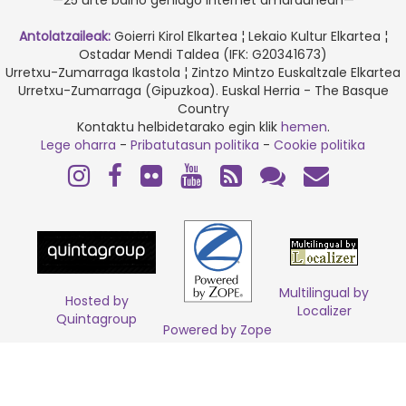
—25 urte baino gehiago Internet amaraunean—
Antolatzaileak:
Goierri Kirol Elkartea ¦ Lekaio Kultur Elkartea ¦
Ostadar Mendi Taldea (IFK: G20341673)
Urretxu-Zumarraga Ikastola ¦ Zintzo Mintzo Euskaltzale Elkartea
Urretxu-Zumarraga (Gipuzkoa). Euskal Herria - The Basque
Country
Kontaktu helbidetarako egin klik
hemen
.
Lege oharra
-
Pribatutasun politika
-
Cookie politika
Multilingual by
Hosted by
Localizer
Quintagroup
Powered by Zope