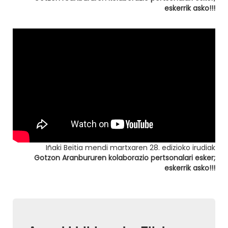
eskerrik asko!!!
Iñaki Beitia mendi martxaren 28. edizioko irudiak
Gotzon Aranbururen kolaborazio pertsonalari esker;
eskerrik asko!!!