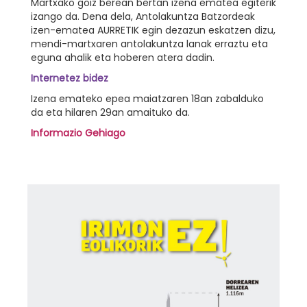
Martxako goiz berean bertan izena ematea egiterik
izango da. Dena dela, Antolakuntza Batzordeak
izen-ematea AURRETIK egin dezazun eskatzen dizu,
mendi-martxaren antolakuntza lanak erraztu eta
eguna ahalik eta hoberen atera dadin.
Internetez bidez
Izena emateko epea maiatzaren 18an zabalduko
da eta hilaren 29an amaituko da.
Informazio Gehiago