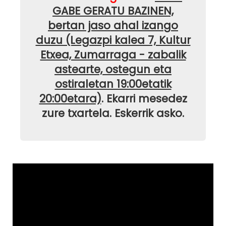
GABE GERATU BAZINEN,
bertan jaso ahal izango
duzu (Legazpi kalea 7, Kultur
Etxea, Zumarraga - zabalik
astearte, ostegun eta
ostiraletan 19:00etatik
20:00etara)
. Ekarri mesedez
zure txartela. Eskerrik asko.